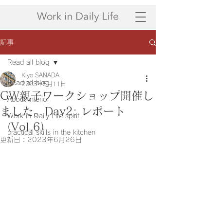
記事
Read all blog
Kiyo SANADA
Read all blog
2023年5月11日
GW親子ワークショップ開催し
About interior
ました。Day2: レポート
Work in Daily Life spirit
（Vol.6）
practical skills in the kitchen
更新日：
2023年6月26日