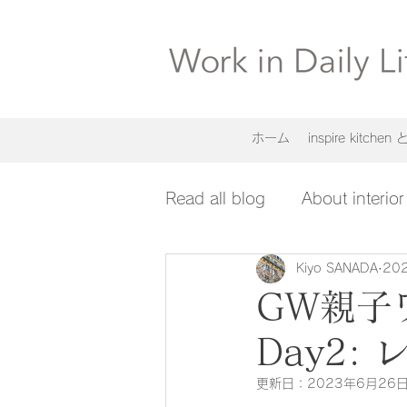
ホーム
inspire kitche
Read all blog
About interior
Kiyo SANADA
20
GW親子
Day2:
更新日：
2023年6月26