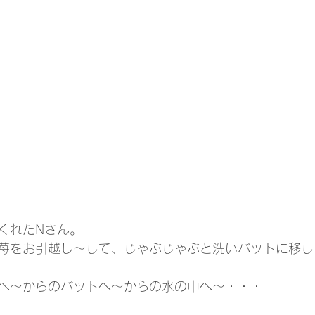
くれたNさん。
苺をお引越し～して、じゃぶじゃぶと洗いバットに移し
へ～からのバットへ～からの水の中へ～・・・