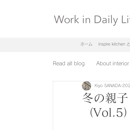
ホーム
inspire kitche
Read all blog
About interior
Kiyo SANADA
20
冬の親子
（Vol.5