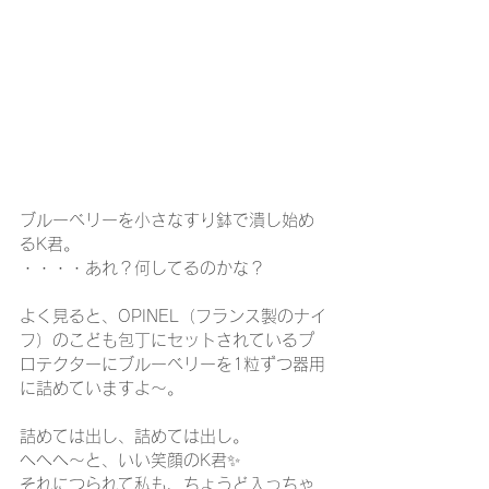
ブルーベリーを小さなすり鉢で潰し始め
るK君。
・・・・あれ？何してるのかな？
よく見ると、OPINEL（フランス製のナイ
フ）のこども包丁にセットされているプ
ロテクターにブルーベリーを1粒ずつ器用
に詰めていますよ～。
詰めては出し、詰めては出し。
へへへ～と、いい笑顔のK君✨
それにつられて私も、ちょうど入っちゃ