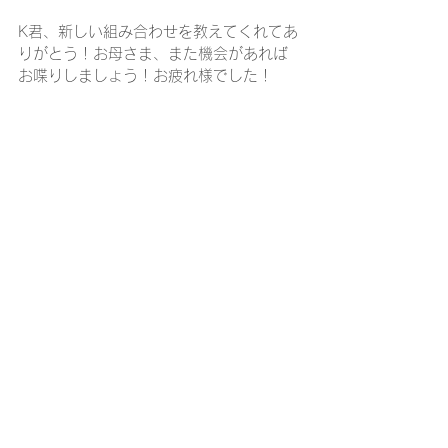
K君、新しい組み合わせを教えてくれてあ
りがとう！お母さま、また機会があれば
お喋りしましょう！お疲れ様でした！
使用したキッチン
inspire kitchen 2Doors クリアオイル塗
装 (パイン材）
W85×D45×H55㎝　（※H5㎝の
木製継
ぎ脚
を使用）
◇納品事例はこちら
・両面カウンターキッチン
・引き戸キッチン