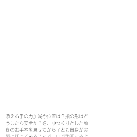
添える手の力加減や位置は？指の形はど
うしたら安全か？を、ゆっくりとした動
きのお手本を見せてから子ども自身が実
際に切ってみることで、口で説明するよ