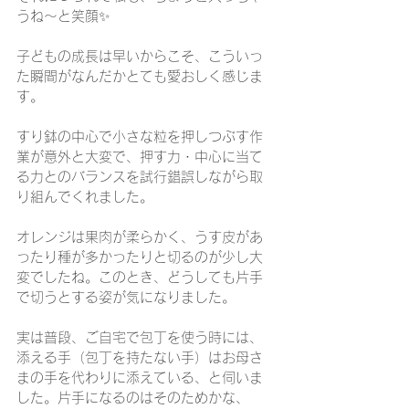
うね～と笑顔✨
子どもの成長は早いからこそ、こういっ
た瞬間がなんだかとても愛おしく感じま
す。
すり鉢の中心で小さな粒を押しつぶす作
業が意外と大変で、押す力・中心に当て
る力とのバランスを試行錯誤しながら取
り組んでくれました。
オレンジは果肉が柔らかく、うす皮があ
ったり種が多かったりと切るのが少し大
変でしたね。このとき、どうしても片手
で切うとする姿が気になりました。
実は普段、ご自宅で包丁を使う時には、
添える手（包丁を持たない手）はお母さ
まの手を代わりに添えている、と伺いま
した。片手になるのはそのためかな、