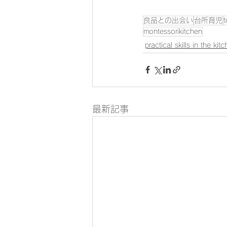
良品との出会い
台所育児
t
montessorikitchen
practical skills in the kit
最新記事