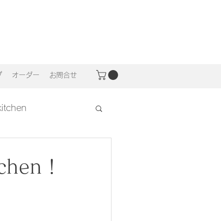
プ
オーダー
お問合せ
 kitchen
chen！