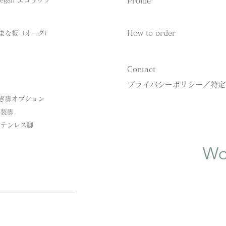
‐Vegan エコラップ
​Profile
​How to order
 -まな板（オーク）
Contact
プライバシーポリシー／特定
継ぎ脚オプション​
‐木製脚
ステンレス脚