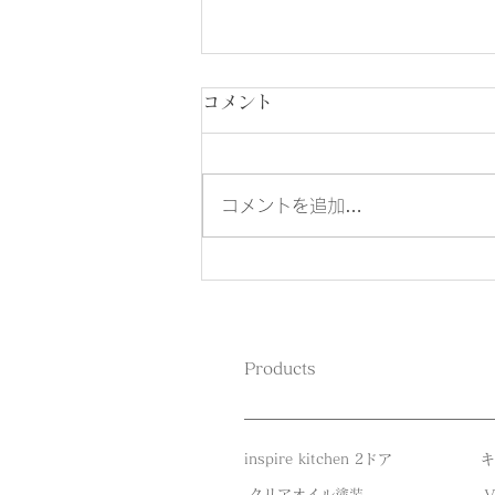
コメント
コメントを追加…
台所育児のきっかけは？スル
ーしがちな「ママは見てい
て。ぼくできるよ！」
Products
inspire kitchen 2ドア
​
​‐クリアオイル塗装