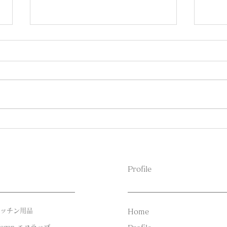
オーダーキッチンを納品しま
GW
した。（滋賀県・Sさん）
催し
​Profile
キッチン用品
Home