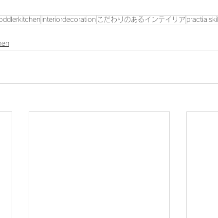
oddlerkitchen
interiordecoration
こだわりのあるインテイリア
practialski
chen