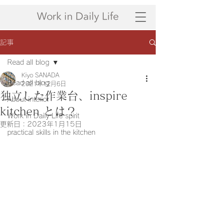
記事
Read all blog
Kiyo SANADA
Read all blog
2021年12月6日
独立した作業台、inspire
About interior
kitchen とは？
Work in Daily Life spirit
更新日：
2023年1月15日
practical skills in the kitchen